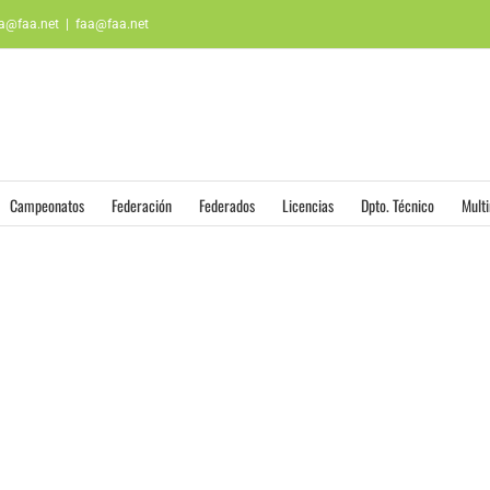
aa@faa.net
|
faa@faa.net
Campeonatos
Federación
Federados
Licencias
Dpto. Técnico
Mult