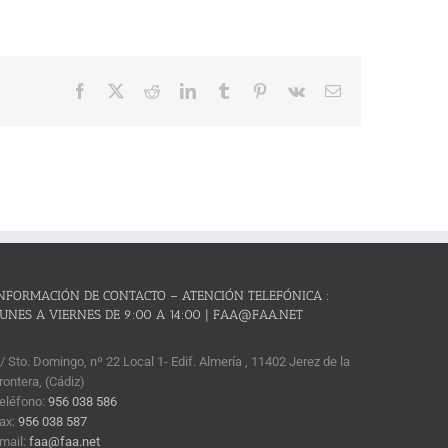
Facebook
X
Reddit
LinkedIn
Tumblr
Pinterest
Vk
Correo
electrónico
NFORMACIÓN DE CONTACTO – ATENCIÓN TELEFÓNICA :
UNES A VIERNES DE 9:00 A 14:00 | FAA@FAA.NET
/ Sto. Domingo, nº 22 Local 1- Edif. Almería , 11402 Jerez de la
rontera, (Cádiz)
eléfono:
956 038 586
ax:
956 038 587
mail:
faa@faa.net