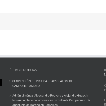
ÚLTIMAS NOTICIAS
I
L
SUSPENSIÓN DE PRUEBA.- CAS: SLALOM DE
C
CAMPOHERMMOSO
F
T
Adrián Jiménez, Alessandro Reuvers y Alejandro Guasch
F
firman un pleno de victorias en un brillante Campeonato de
E
Andalucía de Karting en Campillos