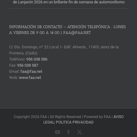
de Lanjarón 2026 en un brillante fin de semana de automovilismo
INFORMACIÓN DE CONTACTO – ATENCIÓN TELEFÓNICA : LUNES
A VIERNES DE 9:00 A 14:00 | FAA@FAA.NET
C/ Sto. Domingo, nº 22 Local 1- Edif. Almería , 11402 Jerez de la
Frontera, (Cádiz)
Teléfono:
956 038 586
Fax:
956 038 587
Email:
faa@faa.net
Web:
www.faa.net
Copyright 2026 FAA | All Rights Reserved | Powered by FAA |
AVISO
LEGAL
|
POLITICA PRIVACIDAD
YouTube
Facebook
X