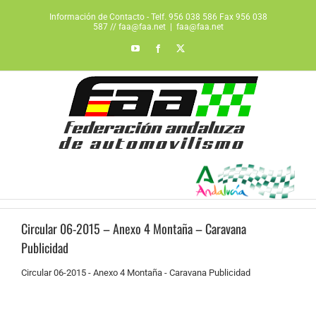
Saltar
Información de Contacto - Telf. 956 038 586 Fax 956 038
al
587 // faa@faa.net
|
faa@faa.net
contenido
YouTube
Facebook
X
Circular 06-2015 – Anexo 4 Montaña – Caravana
Publicidad
Circular 06-2015 - Anexo 4 Montaña - Caravana Publicidad