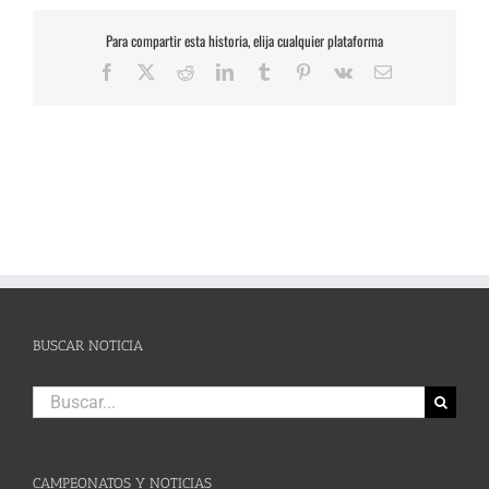
Para compartir esta historia, elija cualquier plataforma
Facebook
X
Reddit
LinkedIn
Tumblr
Pinterest
Vk
Correo
electrónico
BUSCAR NOTICIA
Buscar:
CAMPEONATOS Y NOTICIAS