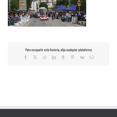
Para compartir esta historia, elija cualquier plataforma
Facebook
X
Reddit
LinkedIn
Tumblr
Pinterest
Vk
Correo
electrónico