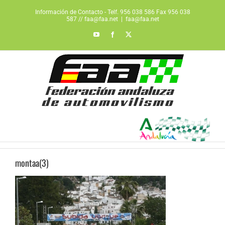
Saltar
Información de Contacto - Telf. 956 038 586 Fax 956 038
al
587 // faa@faa.net
|
faa@faa.net
contenido
YouTube
Facebook
X
montaa(3)