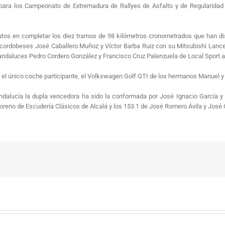
to para los Campeonato de Extremadura de Rallyes de Asfalto y de Regularida
tos en completar los diez tramos de 98 kilómetros cronometrados que han di
cordobeses José Caballero Muñoz y Víctor Barba Ruiz con su Mitsubishi Lancer
n andaluces Pedro Cordero González y Francisco Cruz Palenzuela de Local Sport
 el único coche participante, el Volkswagen Golf GTI de los hermanos Manuel y
Andalucía la dupla vencedora ha sido la conformada por José Ignacio García 
Moreno de Escudería Clásicos de Alcalá y los 153.1 de José Romero Ávila y Jos