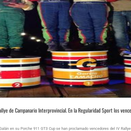
llye de Campanario Interprovincial. En la Regularidad Sport los venc
 Galán en su Porche 911 GT3 Cup se han proclamado vencedores del IV Rallye 