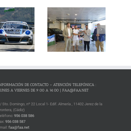
La Subida al Cerro de los
Cañones – Lanjarón 2026 se
resenta con lleno absoluto de
critos y el reto de revalidar su
condición de mejor prueba
andaluza de montaña
NFORMACIÓN DE CONTACTO – ATENCIÓN TELEFÓNICA :
UNES A VIERNES DE 9:00 A 14:00 | FAA@FAA.NET
/ Sto. Domingo, nº 22 Local 1- Edif. Almería , 11402 Jerez de la
rontera, (Cádiz)
eléfono:
956 038 586
ax:
956 038 587
mail:
faa@faa.net