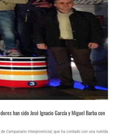
edores han sido José Ignacio García y Miguel Barba con
de Campanario Interprovincial, que ha contado con una nutrida