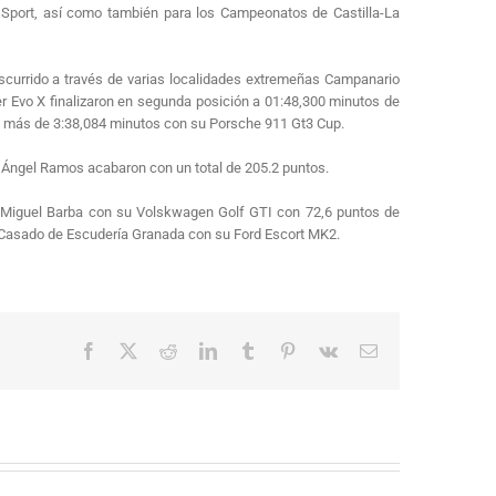
d Sport, así como también para los Campeonatos de Castilla-La
scurrido a través de varias localidades extremeñas Campanario
 Evo X finalizaron en segunda posición a 01:48,300 minutos de
 a más de 3:38,084 minutos con su Porsche 911 Gt3 Cup.
 Ángel Ramos acabaron con un total de 205.2 puntos.
y Miguel Barba con su Volskwagen Golf GTI con 72,6 puntos de
é Casado de Escudería Granada con su Ford Escort MK2.
Facebook
X
Reddit
LinkedIn
Tumblr
Pinterest
Vk
Correo
electrónico