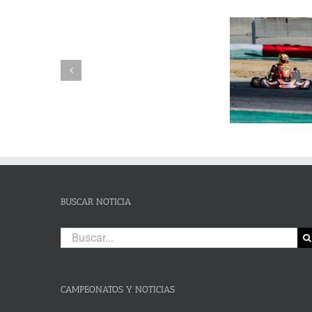
SUSPENSIÓN
Adrián Jiménez, Alessandro
DE
Reuvers y Alejandro Guasch
Humberto 
PRUEBA.-
firman un pleno de victorias en
Subida al
CAS:
un brillante Campeonato de
de Lanjaró
SLALOM
Andalucía de Karting en
fin de se
DE
Campillos
CAMPOHERMMOSO
BUSCAR NOTICIA
Buscar:
CAMPEONATOS Y NOTICIAS