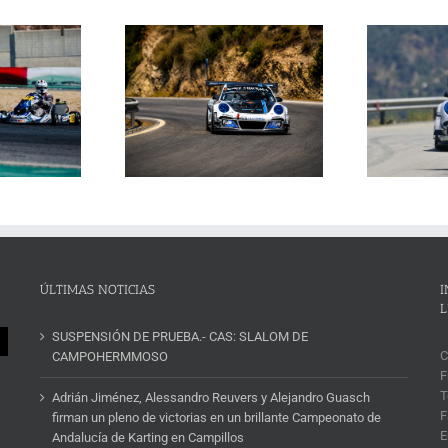
Janssens conquista la
La Subida al Cerro de los
 Cerro de los Cañones
p
Cañones levanta hoy el telón con
n 2026 en un brillante
ins
un cartel de lujo
mana de automovilismo
ÚLTIMAS NOTICIAS
I
L
SUSPENSIÓN DE PRUEBA.- CAS: SLALOM DE
C
CAMPOHERMMOSO
F
T
Adrián Jiménez, Alessandro Reuvers y Alejandro Guasch
F
firman un pleno de victorias en un brillante Campeonato de
E
Andalucía de Karting en Campillos