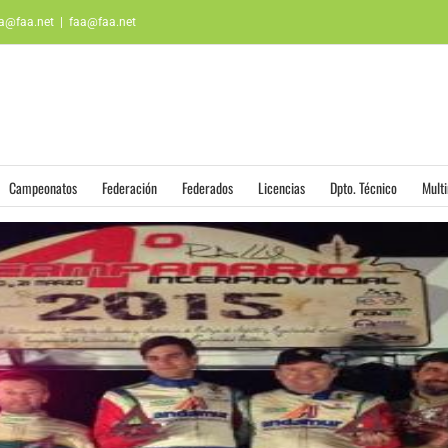
aa@faa.net
|
faa@faa.net
Campeonatos
Federación
Federados
Licencias
Dpto. Técnico
Mult