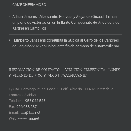
CAMPOHERMMOSO
Adrián Jiménez, Alessandro Reuvers y Alejandro Guasch firman
un pleno de victorias en un brillante Campeonato de Andalucía de
Karting en Campillos
Humberto Janssens conquista la Subida al Cerro de los Cañones
de Lanjarón 2026 en un brillante fin de semana de automovilismo
INFORMACIÓN DE CONTACTO – ATENCIÓN TELEFÓNICA : LUNES
A VIERNES DE 9:00 A 14:00 | FAA@FAA.NET
C/ Sto. Domingo, nº 22 Local 1- Edif. Almería , 11402 Jerez de la
Frontera, (Cádiz)
Teléfono:
956 038 586
Fax:
956 038 587
Email:
faa@faa.net
Web:
www.faa.net