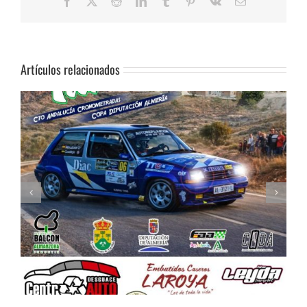
Facebook
X
Reddit
LinkedIn
Tumblr
Pinterest
Vk
Correo
electrónico
Artículos relacionados
Celebrada la Asamblea General de la FAA