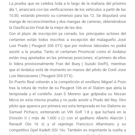
La prueba que se celebra toda a lo largo de la mañana del próximo
día 1, arrancará con las verificaciones de los vehículos a partir de las
10.30, estando previsto su comienzo para las 12. Se disputará una
manga de reconocimientos y dos mangas de carreras, obteniéndose
la Clasificación Final de la mejor de las dos.
Con el plazo de inscripción ya cerrado, los principales actores del
certamen están todos inscritos a excepción del malagueño José
Luis Prado ( Peugeot 206 GTI) que por motivos laborales no podrá
asistir a la prueba. Tanto el certamen Provincial como el Andaluz
están muy apretados en las primeras posiciones; el primero de ellos
lo lidera provisionalmente Fran del Buey ( Suzuki Swift), mientras
que el Andaluz está de momento en manos del piloto de Conil Jose
Luis Manzanares ( Peugeot 205 GTX).
En Puerto Real volverán a la competición el sevillano Miguel A Pozo
tras la rotura de motor de su Peugeot 106 en el Slalom que abría la
temporada y el conileño Juan S Moreno que golpeaba su Nissan
Micra en esta misma prueba y no pudo asistir a Prado del Rey. Otro
piloto que aparece por primera vez esta temporada en los Slaloms es
Samuel Pichaco, estrenando un VW Golf 1.8 y que luchará en la
División II ( más de 1.600 c.c) con el gaditano Alberto Alarcón (
Renault Clio 16 v) y el vejeriego Francisco Altamirano y su
competitivo Opel Kadett GSI 16v. También es importante la vuelta a