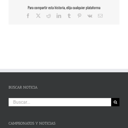
Para compartir esta historia, elija cualquier plataforma
Facebook
X
Reddit
LinkedIn
Tumblr
Pinterest
Vk
Correo
electrónico
BUSCAR NOTICIA
Buscar:
CAMPEONATOS Y NOTICIAS