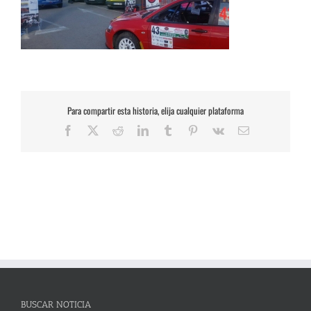
Para compartir esta historia, elija cualquier plataforma
Facebook
X
Reddit
LinkedIn
Tumblr
Pinterest
Vk
Correo
electrónico
BUSCAR NOTICIA