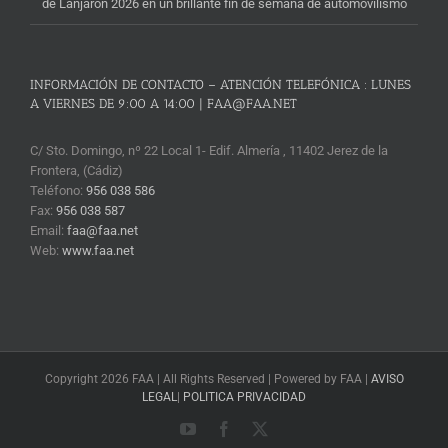
de Lanjarón 2026 en un brillante fin de semana de automovilismo
INFORMACIÓN DE CONTACTO – ATENCIÓN TELEFÓNICA : LUNES
A VIERNES DE 9:00 A 14:00 | FAA@FAA.NET
C/ Sto. Domingo, nº 22 Local 1- Edif. Almería , 11402 Jerez de la
Frontera, (Cádiz)
Teléfono:
956 038 586
Fax:
956 038 587
Email:
faa@faa.net
Web:
www.faa.net
Copyright 2026 FAA | All Rights Reserved | Powered by FAA |
AVISO
LEGAL
|
POLITICA PRIVACIDAD
YouTube
Facebook
X