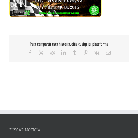
Para compartir esta historia, elija cualquier plataforma
Facebook
X
Reddit
LinkedIn
Tumblr
Pinterest
Vk
Correo
electrónico
BUSCAR NOTICIA