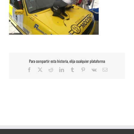
Para compartir esta historia, elija cualquier plataforma
Facebook
X
Reddit
LinkedIn
Tumblr
Pinterest
Vk
Correo
electrónico