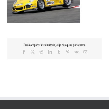
Para compartir esta historia, elija cualquier plataforma
Facebook
X
Reddit
LinkedIn
Tumblr
Pinterest
Vk
Correo
electrónico