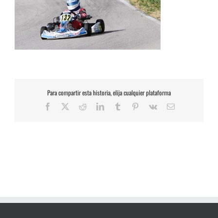
Para compartir esta historia, elija cualquier plataforma
Facebook
X
Reddit
LinkedIn
Tumblr
Pinterest
Vk
Correo
electrónico