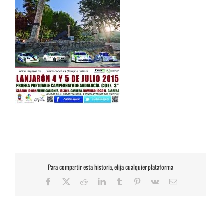
Para compartir esta historia, elija cualquier plataforma
Facebook
X
Reddit
LinkedIn
Tumblr
Pinterest
Vk
Correo
electrónico