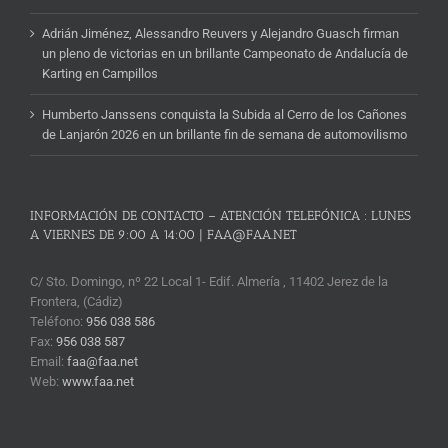
Adrián Jiménez, Alessandro Reuvers y Alejandro Guasch firman
un pleno de victorias en un brillante Campeonato de Andalucía de
Karting en Campillos
Humberto Janssens conquista la Subida al Cerro de los Cañones
de Lanjarón 2026 en un brillante fin de semana de automovilismo
INFORMACIÓN DE CONTACTO – ATENCIÓN TELEFÓNICA : LUNES
A VIERNES DE 9:00 A 14:00 | FAA@FAA.NET
C/ Sto. Domingo, nº 22 Local 1- Edif. Almería , 11402 Jerez de la
Frontera, (Cádiz)
Teléfono:
956 038 586
Fax:
956 038 587
Email:
faa@faa.net
Web:
www.faa.net