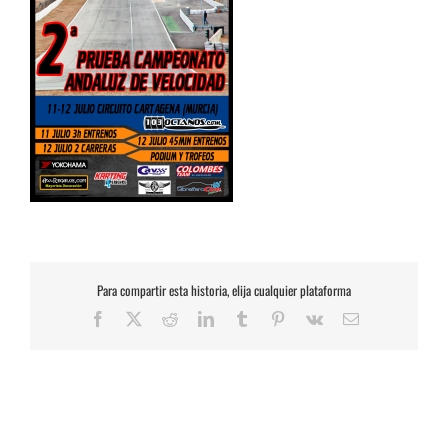
Para compartir esta historia, elija cualquier plataforma
Facebook
X
Reddit
LinkedIn
Tumblr
Pinterest
Vk
Correo
electrónico