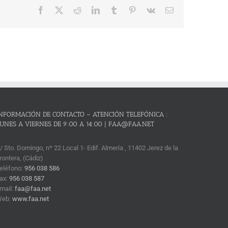
Facebook
X
Reddit
LinkedIn
Tumblr
Pinterest
Vk
Correo
electrónico
NFORMACIÓN DE CONTACTO – ATENCIÓN TELEFÓNICA :
UNES A VIERNES DE 9:00 A 14:00 | FAA@FAA.NET
/ Sto. Domingo, nº 22 Local 1- Edif. Almería , 11402 Jerez de la
rontera, (Cádiz)
eléfono:
956 038 586
ax:
956 038 587
mail:
faa@faa.net
Web:
www.faa.net