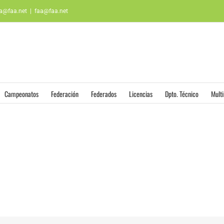
aa@faa.net
|
faa@faa.net
Campeonatos
Federación
Federados
Licencias
Dpto. Técnico
Mult