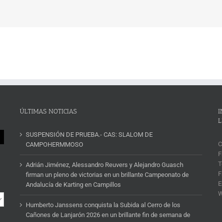
ÚLTIMAS NOTICIAS
I
L
SUSPENSIÓN DE PRUEBA.- CAS: SLALOM DE
C
CAMPOHERMMOSO
F
T
Adrián Jiménez, Alessandro Reuvers y Alejandro Guasch
F
firman un pleno de victorias en un brillante Campeonato de
E
Andalucía de Karting en Campillos
Humberto Janssens conquista la Subida al Cerro de los
Cañones de Lanjarón 2026 en un brillante fin de semana de