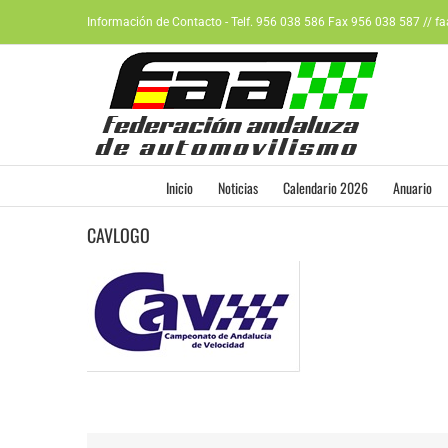
Saltar
Información de Contacto - Telf. 956 038 586 Fax 956 038 587 // f
al
contenido
Inicio
Noticias
Calendario 2026
Anuario
CAVLOGO