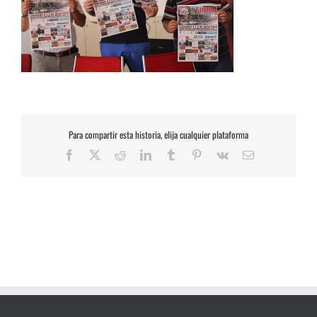
Para compartir esta historia, elija cualquier plataforma
Facebook
X
Reddit
LinkedIn
Tumblr
Pinterest
Vk
Correo
electrónico