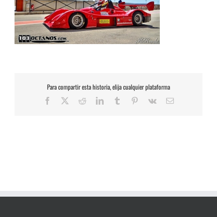
Para compartir esta historia, elija cualquier plataforma
Facebook
X
Reddit
LinkedIn
Tumblr
Pinterest
Vk
Correo
electrónico