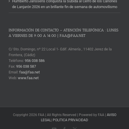
Humberto Janssens conquista la Subida al Cerro de los Cañones
de Lanjarón 2026 en un brillante fin de semana de automovilismo
INFORMACIÓN DE CONTACTO – ATENCIÓN TELEFÓNICA : LUNES
A VIERNES DE 9:00 A 14:00 | FAA@FAA.NET
C/ Sto. Domingo, nº 22 Local 1- Edif. Almería , 11402 Jerez de la
Frontera, (Cádiz)
Teléfono:
956 038 586
Fax:
956 038 587
Email:
faa@faa.net
Web:
www.faa.net
Copyright 2026 FAA | All Rights Reserved | Powered by FAA |
AVISO
LEGAL
|
POLITICA PRIVACIDAD
YouTube
Facebook
X