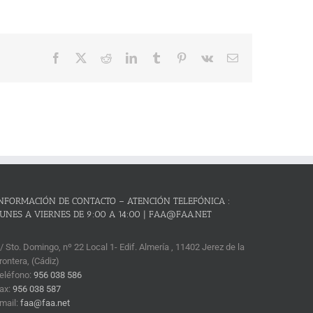
Facebook
X
Reddit
LinkedIn
Tumblr
Pinterest
Vk
Correo
electrónico
NFORMACIÓN DE CONTACTO – ATENCIÓN TELEFÓNICA :
UNES A VIERNES DE 9:00 A 14:00 | FAA@FAA.NET
/ Sto. Domingo, nº 22 Local 1- Edif. Almería , 11402 Jerez de la
rontera, (Cádiz)
eléfono:
956 038 586
ax:
956 038 587
mail:
faa@faa.net