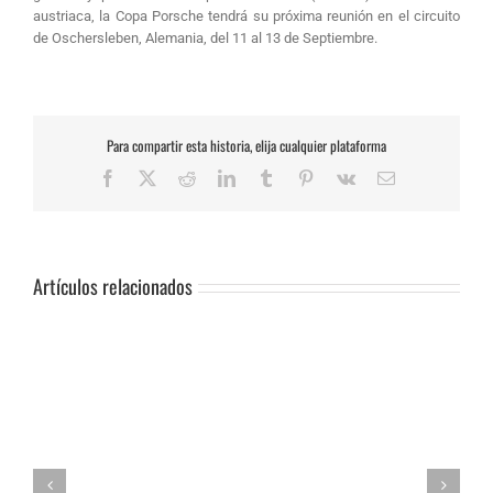
austriaca, la Copa Porsche tendrá su próxima reunión en el circuito
de Oschersleben, Alemania, del 11 al 13 de Septiembre.
Para compartir esta historia, elija cualquier plataforma
Facebook
X
Reddit
LinkedIn
Tumblr
Pinterest
Vk
Correo
electrónico
Artículos relacionados
SUSPENSIÓN
DE
PRUEBA.-
CAS:
SLALOM
DE
Adrián Jiménez, Alessandro Reuvers y Alejandro Guasch firman un