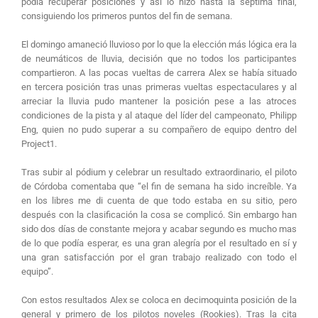
podía recuperar posiciones y así lo hizo hasta la séptima final,
consiguiendo los primeros puntos del fin de semana.
El domingo amaneció lluvioso por lo que la elección más lógica era la
de neumáticos de lluvia, decisión que no todos los participantes
compartieron. A las pocas vueltas de carrera Alex se había situado
en tercera posición tras unas primeras vueltas espectaculares y al
arreciar la lluvia pudo mantener la posición pese a las atroces
condiciones de la pista y al ataque del líder del campeonato, Philipp
Eng, quien no pudo superar a su compañero de equipo dentro del
Project1.
Tras subir al pódium y celebrar un resultado extraordinario, el piloto
de Córdoba comentaba que “el fin de semana ha sido increíble. Ya
en los libres me di cuenta de que todo estaba en su sitio, pero
después con la clasificación la cosa se complicó. Sin embargo han
sido dos días de constante mejora y acabar segundo es mucho mas
de lo que podía esperar, es una gran alegría por el resultado en sí y
una gran satisfacción por el gran trabajo realizado con todo el
equipo”.
Con estos resultados Alex se coloca en decimoquinta posición de la
general y primero de los pilotos noveles (Rookies). Tras la cita