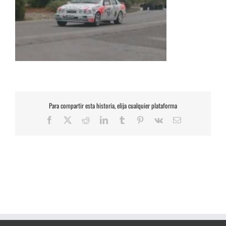
Para compartir esta historia, elija cualquier plataforma
Facebook
X
Reddit
LinkedIn
Tumblr
Pinterest
Vk
Correo
electrónico