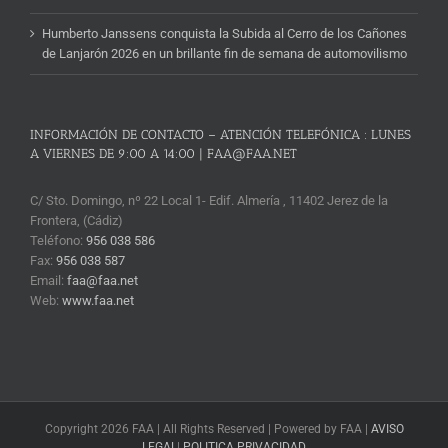
Humberto Janssens conquista la Subida al Cerro de los Cañones
de Lanjarón 2026 en un brillante fin de semana de automovilismo
INFORMACIÓN DE CONTACTO – ATENCIÓN TELEFÓNICA : LUNES
A VIERNES DE 9:00 A 14:00 | FAA@FAA.NET
C/ Sto. Domingo, nº 22 Local 1- Edif. Almería , 11402 Jerez de la
Frontera, (Cádiz)
Teléfono:
956 038 586
Fax:
956 038 587
Email:
faa@faa.net
Web:
www.faa.net
Copyright 2026 FAA | All Rights Reserved | Powered by FAA |
AVISO
LEGAL
|
POLITICA PRIVACIDAD