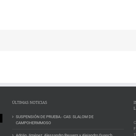
ÚLTIMAS NOTICIAS
I
L
SUSPENSIÓN DE PRUEBA.- CAS: SLALOM DE
C
CAMPOHERMMOSO
F
T
Adrián Jiménez, Alessandro Reuvers y Alejandro Guasch