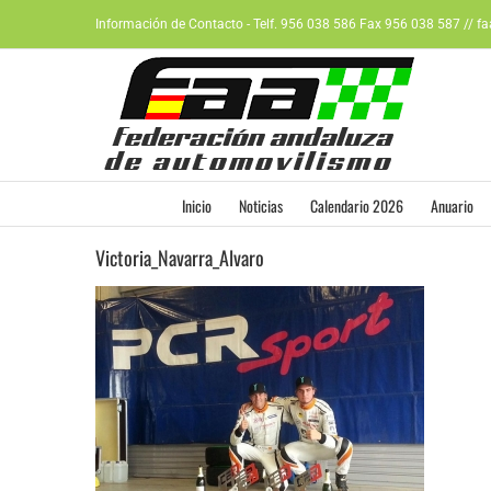
Saltar
Información de Contacto - Telf. 956 038 586 Fax 956 038 587 // f
al
contenido
Inicio
Noticias
Calendario 2026
Anuario
Victoria_Navarra_Alvaro