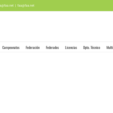
aa@faa.net
|
faa@faa.net
Campeonatos
Federación
Federados
Licencias
Dpto. Técnico
Mult