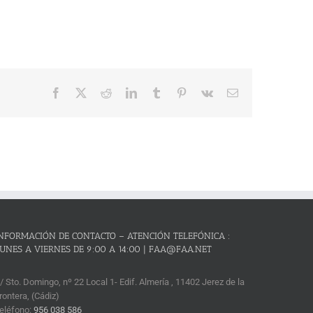
Facebook
X
Reddit
LinkedIn
Tumblr
Pinterest
Vk
Correo
electrónico
NFORMACIÓN DE CONTACTO – ATENCIÓN TELEFÓNICA :
UNES A VIERNES DE 9:00 A 14:00 | FAA@FAA.NET
/ Sto. Domingo, nº 22 Local 1- Edif. Almería , 11402 Jerez de la
rontera, (Cádiz)
eléfono:
956 038 586