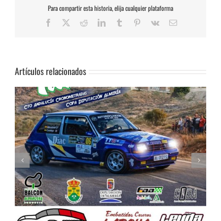
Para compartir esta historia, elija cualquier plataforma
Facebook
X
Reddit
LinkedIn
Tumblr
Pinterest
Vk
Correo
electrónico
Artículos relacionados
Celebrada la Asamblea General de la FAA