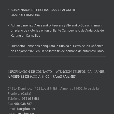
SUSPENSIÓN DE PRUEBA.- CAS: SLALOM DE
CAMPOHERMMOSO
Adrián Jiménez, Alessandro Reuvers y Alejandro Guasch firman
un pleno de victorias en un brillante Campeonato de Andalucía de
Karting en Campillos
Humberto Janssens conquista la Subida al Cerro de los Cañones
de Lanjarón 2026 en un brillante fin de semana de automovilismo
INFORMACIÓN DE CONTACTO – ATENCIÓN TELEFÓNICA : LUNES
A VIERNES DE 9:00 A 14:00 | FAA@FAA.NET
C/ Sto. Domingo, nº 22 Local 1- Edif. Almería , 11402 Jerez de la
Frontera, (Cádiz)
Teléfono:
956 038 586
Fax:
956 038 587
Email:
faa@faa.net
Web:
www.faa.net