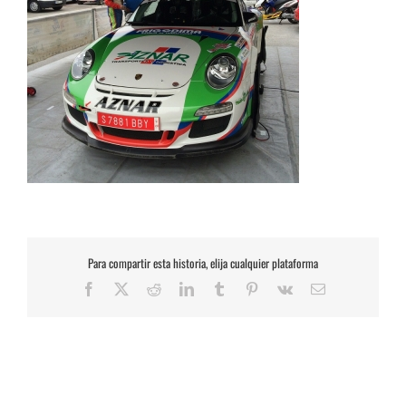
Para compartir esta historia, elija cualquier plataforma
Facebook
X
Reddit
LinkedIn
Tumblr
Pinterest
Vk
Correo
electrónico