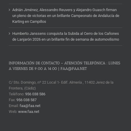
Adrián Jiménez, Alessandro Reuvers y Alejandro Guasch firman
un pleno de victorias en un brillante Campeonato de Andalucía de
Karting en Campillos
Humberto Janssens conquista la Subida al Cerro de los Cañones
de Lanjarón 2026 en un brillante fin de semana de automovilismo
INFORMACIÓN DE CONTACTO – ATENCIÓN TELEFÓNICA : LUNES
A VIERNES DE 9:00 A 14:00 | FAA@FAA.NET
C/ Sto. Domingo, nº 22 Local 1- Edif. Almería , 11402 Jerez de la
Frontera, (Cádiz)
Teléfono:
956 038 586
Fax:
956 038 587
Email:
faa@faa.net
Web:
www.faa.net