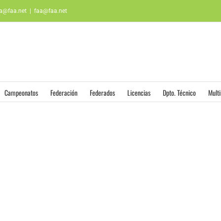
aa@faa.net
|
faa@faa.net
Campeonatos
Federación
Federados
Licencias
Dpto. Técnico
Mult