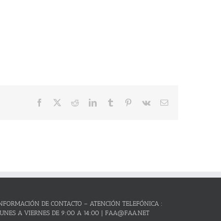
Facebook
X
Reddit
LinkedIn
Tumblr
Pinterest
Vk
Correo
electrónico
NFORMACIÓN DE CONTACTO – ATENCIÓN TELEFÓNICA :
UNES A VIERNES DE 9:00 A 14:00 | FAA@FAA.NET