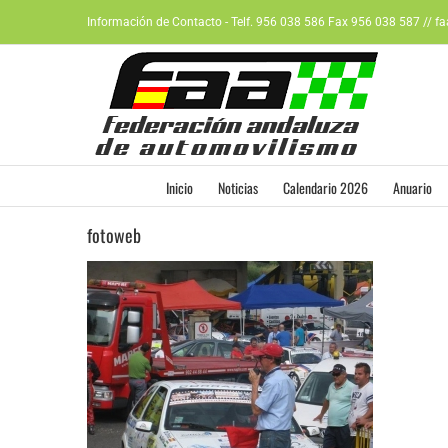
Saltar
Información de Contacto - Telf. 956 038 586 Fax 956 038 587 // f
al
contenido
Inicio
Noticias
Calendario 2026
Anuario
fotoweb