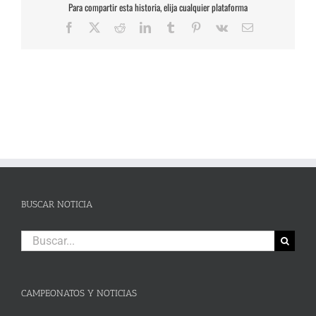
Para compartir esta historia, elija cualquier plataforma
Facebook
X
Reddit
LinkedIn
Tumblr
Pinterest
Vk
Correo
electrónico
BUSCAR NOTICIA
Buscar:
CAMPEONATOS Y NOTICIAS