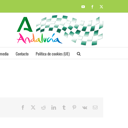
YouTube
Facebook
X
imedia
Contacto
Política de cookies (UE)
Facebook
X
Reddit
LinkedIn
Tumblr
Pinterest
Vk
Correo
electrónico