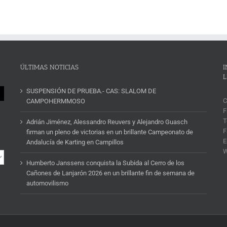
ÚLTIMAS NOTICIAS
I
L
SUSPENSIÓN DE PRUEBA.- CAS: SLALOM DE
C
CAMPOHERMMOSO
F
T
Adrián Jiménez, Alessandro Reuvers y Alejandro Guasch
F
firman un pleno de victorias en un brillante Campeonato de
E
Andalucía de Karting en Campillos
Humberto Janssens conquista la Subida al Cerro de los
Cañones de Lanjarón 2026 en un brillante fin de semana de
automovilismo