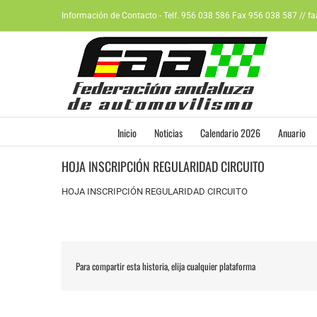
Saltar
Información de Contacto - Telf. 956 038 586 Fax 956 038 587 // f
al
contenido
Inicio
Noticias
Calendario 2026
Anuario
HOJA INSCRIPCIÓN REGULARIDAD CIRCUITO
HOJA INSCRIPCIÓN REGULARIDAD CIRCUITO
Para compartir esta historia, elija cualquier plataforma