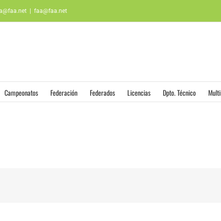
aa@faa.net
|
faa@faa.net
Campeonatos
Federación
Federados
Licencias
Dpto. Técnico
Mult