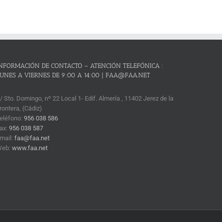
NFORMACIÓN DE CONTACTO – ATENCIÓN TELEFÓNICA :
UNES A VIERNES DE 9:00 A 14:00 | FAA@FAA.NET
/ Sto. Domingo, nº 22 Local 1- Edif. Almería , 11402 Jerez de la
rontera, (Cádiz)
eléfono:
956 038 586
ax:
956 038 587
mail:
faa@faa.net
Web:
www.faa.net