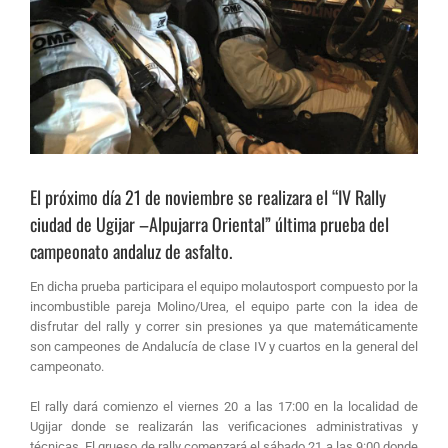
El próximo día 21 de noviembre se realizara el “IV Rally
ciudad de Ugijar –Alpujarra Oriental” última prueba del
campeonato andaluz de asfalto.
En dicha prueba participara el equipo molautosport compuesto por la
incombustible pareja Molino/Urea, el equipo parte con la idea de
disfrutar del rally y correr sin presiones ya que matemáticamente
son campeones de Andalucía de clase IV y cuartos en la general del
campeonato.
El rally dará comienzo el viernes 20 a las 17:00 en la localidad de
Ugijar donde se realizarán las verificaciones administrativas y
técnicas. El grueso de rally comenzará el sábado 21 a las 9:00 donde