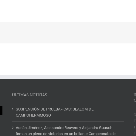
ÚLTIMAS NOTICIAS
I
L
SUSPENSIÓN DE PRUEBA.- CAS: SLALOM DE
C
CAMPOHERMMOSO
F
T
Adrián Jiménez, Alessandro Reuvers y Alejandro Guasch
F
firman un pleno de victorias en un brillante Campeonato de