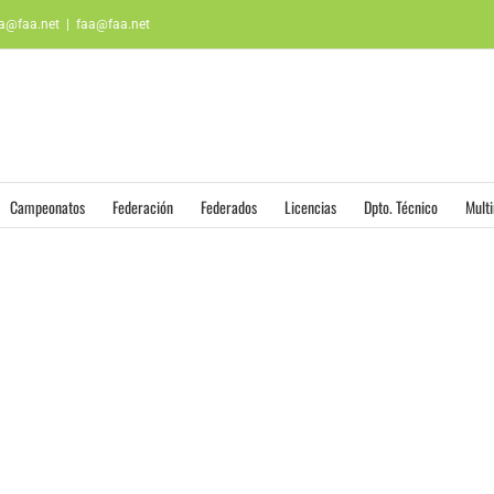
aa@faa.net
|
faa@faa.net
Campeonatos
Federación
Federados
Licencias
Dpto. Técnico
Mult