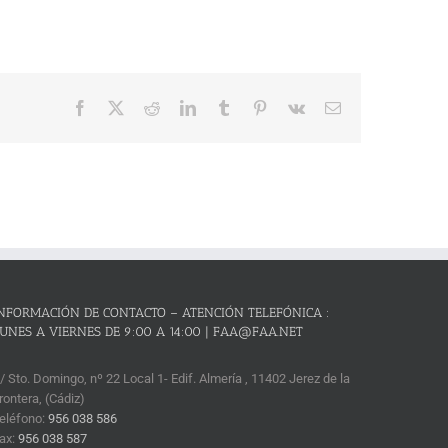
Facebook
X
Reddit
LinkedIn
Tumblr
Pinterest
Vk
Correo
electrónico
NFORMACIÓN DE CONTACTO – ATENCIÓN TELEFÓNICA :
UNES A VIERNES DE 9:00 A 14:00 | FAA@FAA.NET
/ Sto. Domingo, nº 22 Local 1- Edif. Almería , 11402 Jerez de la
rontera, (Cádiz)
eléfono:
956 038 586
ax:
956 038 587