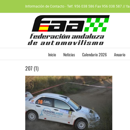
Saltar
Información de Contacto - Telf. 956 038 586 Fax 956 038 587 // f
al
contenido
Inicio
Noticias
Calendario 2026
Anuario
207 (1)