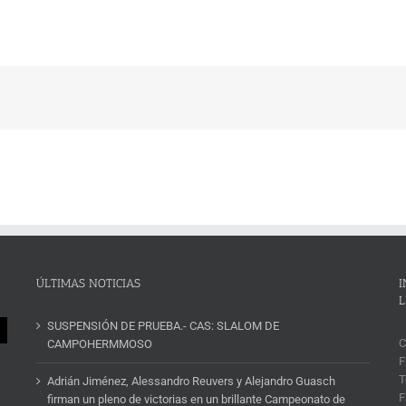
ÚLTIMAS NOTICIAS
I
L
SUSPENSIÓN DE PRUEBA.- CAS: SLALOM DE
C
CAMPOHERMMOSO
F
T
Adrián Jiménez, Alessandro Reuvers y Alejandro Guasch
F
firman un pleno de victorias en un brillante Campeonato de