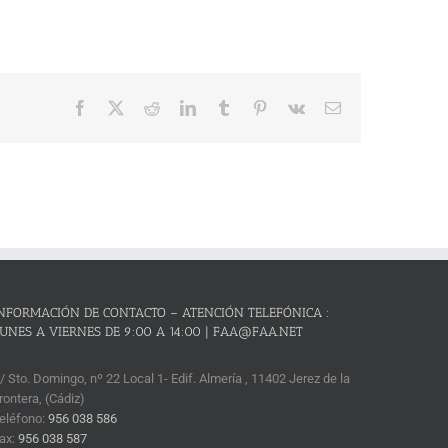
Facebook
X
Reddit
LinkedIn
Tumblr
Pinterest
Vk
Correo
electrónico
NFORMACIÓN DE CONTACTO – ATENCIÓN TELEFÓNICA :
UNES A VIERNES DE 9:00 A 14:00 | FAA@FAA.NET
/ Sto. Domingo, nº 22 Local 1- Edif. Almería , 11402 Jerez de la
rontera, (Cádiz)
eléfono:
956 038 586
ax:
956 038 587