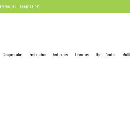
aa@faa.net
|
faa@faa.net
Campeonatos
Federación
Federados
Licencias
Dpto. Técnico
Mult