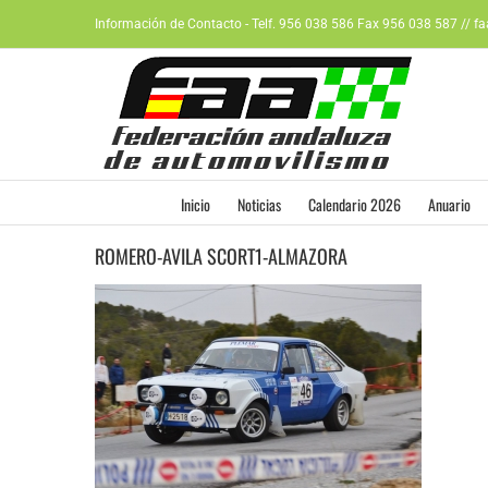
Saltar
Información de Contacto - Telf. 956 038 586 Fax 956 038 587 // f
al
contenido
Inicio
Noticias
Calendario 2026
Anuario
ROMERO-AVILA SCORT1-ALMAZORA