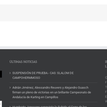
ÚLTIMAS NOTICIAS
I
L
SUSPENSIÓN DE PRUEBA.- CAS: SLALOM DE
C
CAMPOHERMMOSO
F
T
Adrián Jiménez, Alessandro Reuvers y Alejandro Guasch
F
firman un pleno de victorias en un brillante Campeonato de
E
Andalucía de Karting en Campillos
Humberto Janssens conquista la Subida al Cerro de los