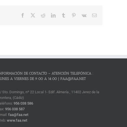
Facebook
X
Reddit
LinkedIn
Tumblr
Pinterest
Vk
Correo
electrónico
NFORMACIÓN DE CONTACTO – ATENCIÓN TELEFÓNICA :
UNES A VIERNES DE 9:00 A 14:00 | FAA@FAA.NET
/ Sto. Domingo, nº 22 Local 1- Edif. Almería , 11402 Jerez de la
rontera, (Cádiz)
eléfono:
956 038 586
ax:
956 038 587
mail:
faa@faa.net
Web:
www.faa.net