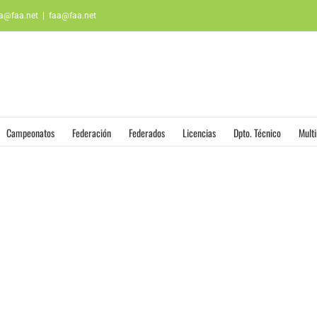
aa@faa.net
|
faa@faa.net
Campeonatos
Federación
Federados
Licencias
Dpto. Técnico
Mult