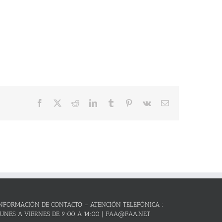
Facebook
X
Reddit
LinkedIn
Tumblr
Pinterest
Vk
Correo
electrónico
NFORMACIÓN DE CONTACTO – ATENCIÓN TELEFÓNICA :
UNES A VIERNES DE 9:00 A 14:00 | FAA@FAA.NET