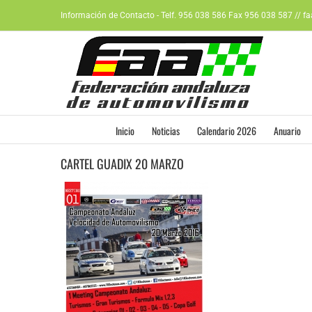
Saltar
Información de Contacto - Telf. 956 038 586 Fax 956 038 587 // f
al
contenido
Inicio
Noticias
Calendario 2026
Anuario
CARTEL GUADIX 20 MARZO