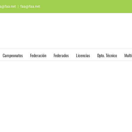
aa@faa.net
|
faa@faa.net
Campeonatos
Federación
Federados
Licencias
Dpto. Técnico
Mult