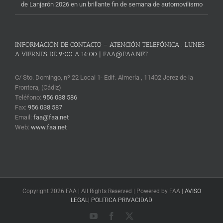
de Lanjarón 2026 en un brillante fin de semana de automovilismo
INFORMACIÓN DE CONTACTO – ATENCIÓN TELEFÓNICA : LUNES
A VIERNES DE 9:00 A 14:00 | FAA@FAA.NET
C/ Sto. Domingo, nº 22 Local 1- Edif. Almería , 11402 Jerez de la
Frontera, (Cádiz)
Teléfono:
956 038 586
Fax:
956 038 587
Email:
faa@faa.net
Web:
www.faa.net
Copyright 2026 FAA | All Rights Reserved | Powered by FAA |
AVISO
LEGAL
|
POLITICA PRIVACIDAD
YouTube
Facebook
X