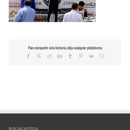
Para compartir esta historia, elija cualquier plataforma
Facebook
X
Reddit
LinkedIn
Tumblr
Pinterest
Vk
Correo
electrónico
BUSCAR NOTICIA