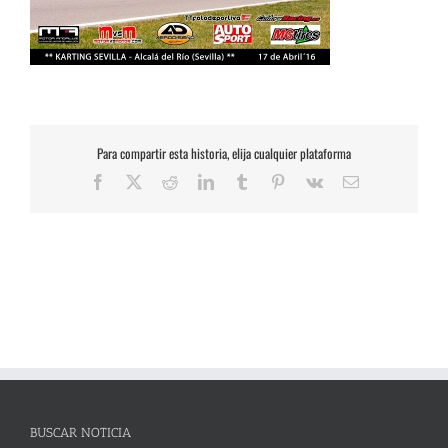
Para compartir esta historia, elija cualquier plataforma
Facebook
X
Reddit
LinkedIn
Tumblr
Pinterest
Vk
Correo
electrónico
BUSCAR NOTICIA