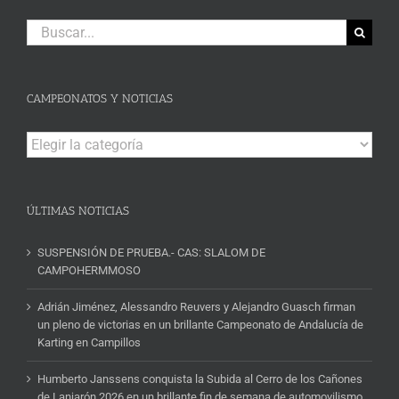
Buscar:
CAMPEONATOS Y NOTICIAS
Campeonatos
y
Noticias
ÚLTIMAS NOTICIAS
SUSPENSIÓN DE PRUEBA.- CAS: SLALOM DE
CAMPOHERMMOSO
Adrián Jiménez, Alessandro Reuvers y Alejandro Guasch firman
un pleno de victorias en un brillante Campeonato de Andalucía de
Karting en Campillos
Humberto Janssens conquista la Subida al Cerro de los Cañones
de Lanjarón 2026 en un brillante fin de semana de automovilismo