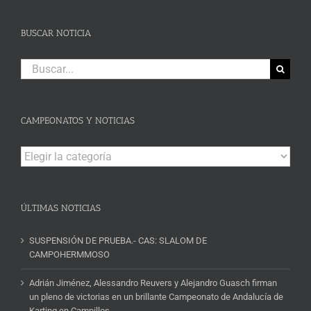
BUSCAR NOTICIA
Buscar:
CAMPEONATOS Y NOTICIAS
Campeonatos
y
Noticias
ÚLTIMAS NOTICIAS
SUSPENSIÓN DE PRUEBA.- CAS: SLALOM DE
CAMPOHERMMOSO
Adrián Jiménez, Alessandro Reuvers y Alejandro Guasch firman
un pleno de victorias en un brillante Campeonato de Andalucía de
Karting en Campillos