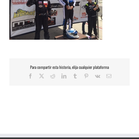
Para compartir esta historia, elija cualquier plataforma
Facebook
X
Reddit
LinkedIn
Tumblr
Pinterest
Vk
Correo
electrónico