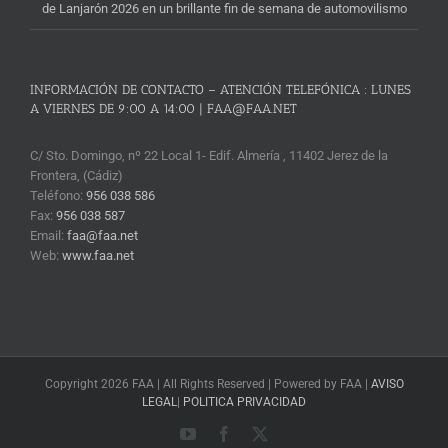
de Lanjarón 2026 en un brillante fin de semana de automovilismo
INFORMACIÓN DE CONTACTO – ATENCIÓN TELEFÓNICA : LUNES
A VIERNES DE 9:00 A 14:00 | FAA@FAA.NET
C/ Sto. Domingo, nº 22 Local 1- Edif. Almería , 11402 Jerez de la
Frontera, (Cádiz)
Teléfono:
956 038 586
Fax:
956 038 587
Email:
faa@faa.net
Web:
www.faa.net
Copyright 2026 FAA | All Rights Reserved | Powered by FAA |
AVISO
LEGAL
|
POLITICA PRIVACIDAD
YouTube
Facebook
X