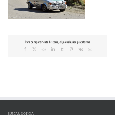
Para compartir esta historia, elija cualquier plataforma
Facebook
X
Reddit
LinkedIn
Tumblr
Pinterest
Vk
Correo
electrónico
BUSCAR NOTICIA