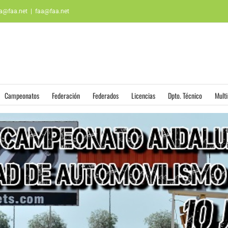
aa@faa.net
|
faa@faa.net
Campeonatos
Federación
Federados
Licencias
Dpto. Técnico
Mult