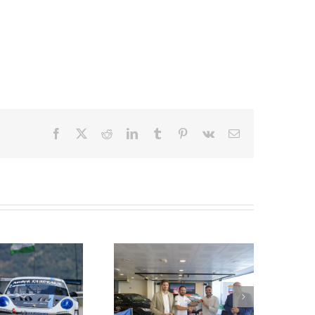
Facebook
X
Reddit
LinkedIn
Tumblr
Pinterest
Vk
Correo
electrónico
La Subida al Cerro de los
Cañones – Lanjarón 2026 se
resenta con lleno absoluto de