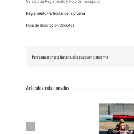
Se adjunta Reglamento y Hoja de Inscripción:
Reglamento Particular de la prueba
Hoja de Inscripción Circuitos
Para compartir esta historia, elija cualquier plataforma
Artículos relacionados
SUSPENSIÓN
Adrián Jiménez, Alessandro
DE
Reuvers y Alejandro Guasch
Humberto 
PRUEBA.-
firman un pleno de victorias en
Subida al
CAS: