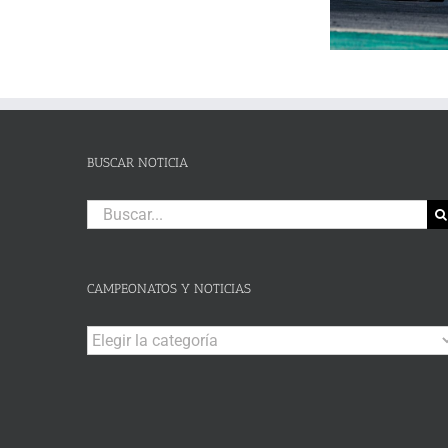
un brillante Campeonato de
de Lanjaró
SLALOM
Andalucía de Karting en
fin de se
DE
Campillos
CAMPOHERMMOSO
BUSCAR NOTICIA
Buscar:
CAMPEONATOS Y NOTICIAS
Campeonatos
y
Noticias