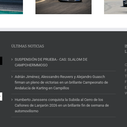
n 2026 en un brillante
ins
un cartel de lujo
mana de automovilismo
ÚLTIMAS NOTICIAS
I
L
SUSPENSIÓN DE PRUEBA.- CAS: SLALOM DE
C
CAMPOHERMMOSO
F
T
Adrián Jiménez, Alessandro Reuvers y Alejandro Guasch
F
firman un pleno de victorias en un brillante Campeonato de
E
Andalucía de Karting en Campillos
Humberto Janssens conquista la Subida al Cerro de los
Cañones de Lanjarón 2026 en un brillante fin de semana de
automovilismo