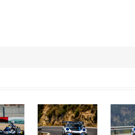
Janssens conquista la
La Subida al Cerro de los
 Cerro de los Cañones
p
Cañones levanta hoy el telón con