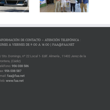
critos y el reto de revalidar su
condición de mejor prueba
andaluza de montaña
NFORMACIÓN DE CONTACTO – ATENCIÓN TELEFÓNICA :
UNES A VIERNES DE 9:00 A 14:00 | FAA@FAA.NET
/ Sto. Domingo, nº 22 Local 1- Edif. Almería , 11402 Jerez de la
rontera, (Cádiz)
eléfono:
956 038 586
ax:
956 038 587
mail:
faa@faa.net
Web:
www.faa.net