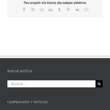
Para compartir esta historia, elija cualquier plataforma
Facebook
X
Reddit
LinkedIn
Tumblr
Pinterest
Vk
Correo
electrónico
BUSCAR NOTICIA
Buscar:
CAMPEONATOS Y NOTICIAS