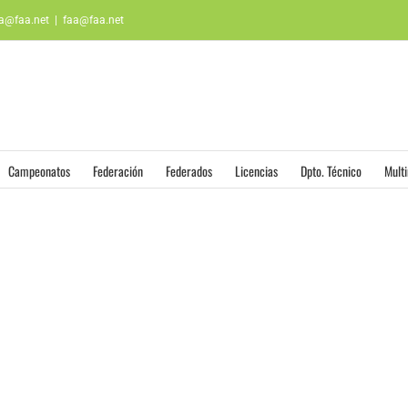
aa@faa.net
|
faa@faa.net
Campeonatos
Federación
Federados
Licencias
Dpto. Técnico
Mult