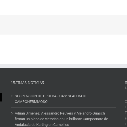
ÚLTIMAS NOTICIAS
I
L
SUSPENSIÓN DE PRUEBA.- CAS: SLALOM DE
C
CAMPOHERMMOSO
F
T
Adrián Jiménez, Alessandro Reuvers y Alejandro Guasch
F
firman un pleno de victorias en un brillante Campeonato de
E
Andalucía de Karting en Campillos