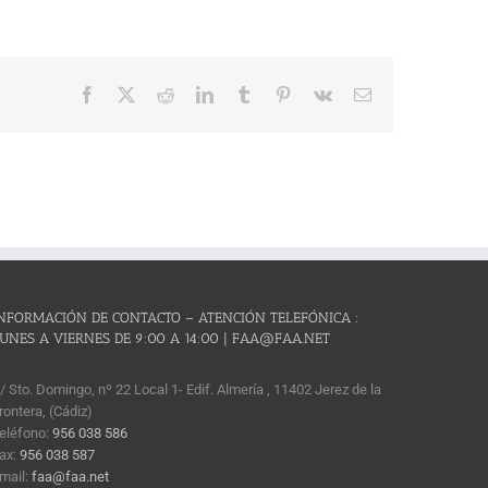
Facebook
X
Reddit
LinkedIn
Tumblr
Pinterest
Vk
Correo
electrónico
NFORMACIÓN DE CONTACTO – ATENCIÓN TELEFÓNICA :
UNES A VIERNES DE 9:00 A 14:00 | FAA@FAA.NET
/ Sto. Domingo, nº 22 Local 1- Edif. Almería , 11402 Jerez de la
rontera, (Cádiz)
eléfono:
956 038 586
ax:
956 038 587
mail:
faa@faa.net