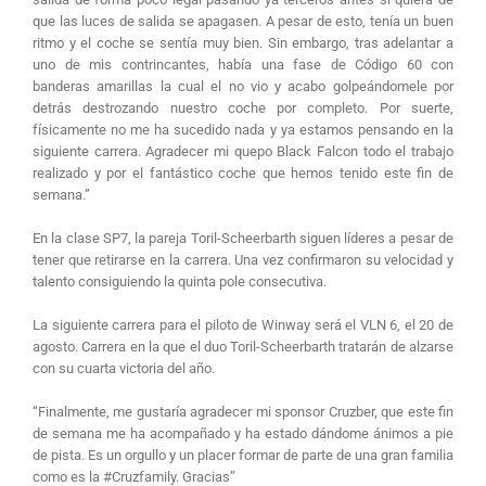
que las luces de salida se apagasen. A pesar de esto, tenía un buen
ritmo y el coche se sentía muy bien. Sin embargo, tras adelantar a
uno de mis contrincantes, había una fase de Código 60 con
banderas amarillas la cual el no vio y acabo golpeándomele por
detrás destrozando nuestro coche por completo. Por suerte,
físicamente no me ha sucedido nada y ya estamos pensando en la
siguiente carrera. Agradecer mi quepo Black Falcon todo el trabajo
realizado y por el fantástico coche que hemos tenido este fin de
semana.”
En la clase SP7, la pareja Toril-Scheerbarth siguen líderes a pesar de
tener que retirarse en la carrera. Una vez confirmaron su velocidad y
talento consiguiendo la quinta pole consecutiva.
La siguiente carrera para el piloto de Winway será el VLN 6, el 20 de
agosto. Carrera en la que el duo Toril-Scheerbarth tratarán de alzarse
con su cuarta victoria del año.
“Finalmente, me gustaría agradecer mi sponsor Cruzber, que este fin
de semana me ha acompañado y ha estado dándome ánimos a pie
de pista. Es un orgullo y un placer formar de parte de una gran familia
como es la #Cruzfamily. Gracias”