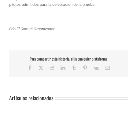
pilotos admitidos para la celebración de la prueba.
Fdo El Comité Organizador.
Para compartir esta historia, elija cualquier plataforma
Facebook
X
Reddit
LinkedIn
Tumblr
Pinterest
Vk
Correo
electrónico
Artículos relacionados
SUSPENSIÓN
DE
PRUEBA.-