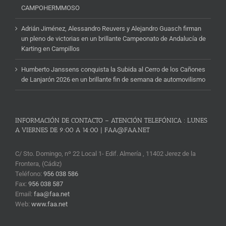
CAMPOHERMMOSO
Adrián Jiménez, Alessandro Reuvers y Alejandro Guasch firman
un pleno de victorias en un brillante Campeonato de Andalucía de
Karting en Campillos
Humberto Janssens conquista la Subida al Cerro de los Cañones
de Lanjarón 2026 en un brillante fin de semana de automovilismo
INFORMACIÓN DE CONTACTO – ATENCIÓN TELEFÓNICA : LUNES
A VIERNES DE 9:00 A 14:00 | FAA@FAA.NET
C/ Sto. Domingo, nº 22 Local 1- Edif. Almería , 11402 Jerez de la
Frontera, (Cádiz)
Teléfono:
956 038 586
Fax:
956 038 587
Email:
faa@faa.net
Web:
www.faa.net