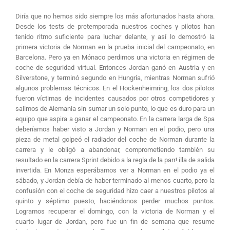
Diría que no hemos sido siempre los más afortunados hasta ahora.
Desde los tests de pretemporada nuestros coches y pilotos han
tenido ritmo suficiente para luchar delante, y así lo demostró la
primera victoria de Norman en la prueba inicial del campeonato, en
Barcelona. Pero ya en Mónaco perdimos una victoria en régimen de
coche de seguridad virtual. Entonces Jordan ganó en Austria y en
Silverstone, y terminó segundo en Hungría, mientras Norman sufrió
algunos problemas técnicos. En el Hockenheimring, los dos pilotos
fueron víctimas de incidentes causados por otros competidores y
salimos de Alemania sin sumar un solo punto, lo que es duro para un
equipo que aspira a ganar el campeonato. En la carrera larga de Spa
deberíamos haber visto a Jordan y Norman en el podio, pero una
pieza de metal golpeó el radiador del coche de Norman durante la
carrera y le obligó a abandonar, comprometiendo también su
resultado en la carrera Sprint debido a la regla de la parr! illa de salida
invertida. En Monza esperábamos ver a Norman en el podio ya el
sábado, y Jordan debía de haber terminado al menos cuarto, pero la
confusión con el coche de seguridad hizo caer a nuestros pilotos al
quinto y séptimo puesto, haciéndonos perder muchos puntos.
Logramos recuperar el domingo, con la victoria de Norman y el
cuarto lugar de Jordan, pero fue un fin de semana que resume