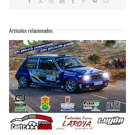
Facebook
X
Reddit
LinkedIn
Tumblr
Pinterest
Vk
Correo
electrónico
Artículos relacionados
Celebrada la Asamblea General de la FAA