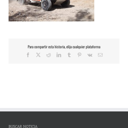
Para compartir esta historia, elija cualquier plataforma
Facebook
X
Reddit
LinkedIn
Tumblr
Pinterest
Vk
Correo
electrónico
BUSCAR NOTICIA