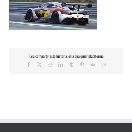
Para compartir esta historia, elija cualquier plataforma
Facebook
X
Reddit
LinkedIn
Tumblr
Pinterest
Vk
Correo
electrónico