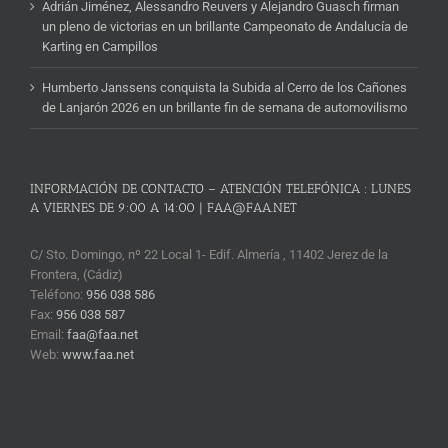
Adrián Jiménez, Alessandro Reuvers y Alejandro Guasch firman
un pleno de victorias en un brillante Campeonato de Andalucía de
Karting en Campillos
Humberto Janssens conquista la Subida al Cerro de los Cañones
de Lanjarón 2026 en un brillante fin de semana de automovilismo
INFORMACIÓN DE CONTACTO – ATENCIÓN TELEFÓNICA : LUNES
A VIERNES DE 9:00 A 14:00 | FAA@FAA.NET
C/ Sto. Domingo, nº 22 Local 1- Edif. Almería , 11402 Jerez de la
Frontera, (Cádiz)
Teléfono:
956 038 586
Fax:
956 038 587
Email:
faa@faa.net
Web:
www.faa.net