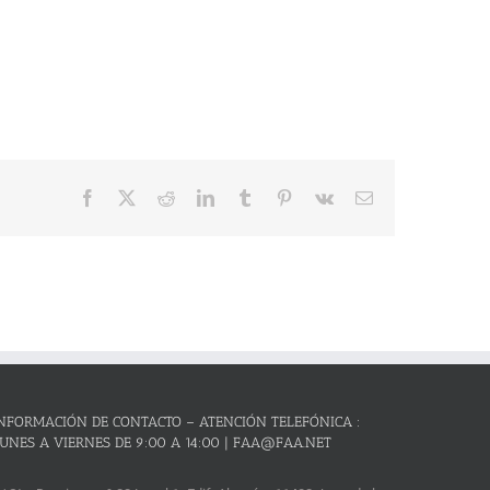
Facebook
X
Reddit
LinkedIn
Tumblr
Pinterest
Vk
Correo
electrónico
NFORMACIÓN DE CONTACTO – ATENCIÓN TELEFÓNICA :
UNES A VIERNES DE 9:00 A 14:00 | FAA@FAA.NET