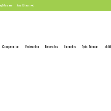
aa@faa.net
|
faa@faa.net
Campeonatos
Federación
Federados
Licencias
Dpto. Técnico
Mult