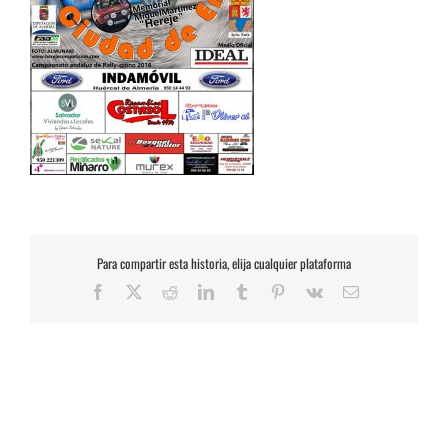
Para compartir esta historia, elija cualquier plataforma
Facebook
X
Reddit
LinkedIn
Tumblr
Pinterest
Vk
Correo
electrónico