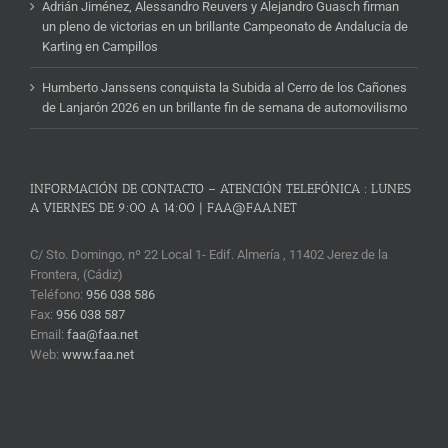
Adrián Jiménez, Alessandro Reuvers y Alejandro Guasch firman
un pleno de victorias en un brillante Campeonato de Andalucía de
Karting en Campillos
Humberto Janssens conquista la Subida al Cerro de los Cañones
de Lanjarón 2026 en un brillante fin de semana de automovilismo
INFORMACIÓN DE CONTACTO – ATENCIÓN TELEFÓNICA : LUNES
A VIERNES DE 9:00 A 14:00 | FAA@FAA.NET
C/ Sto. Domingo, nº 22 Local 1- Edif. Almería , 11402 Jerez de la
Frontera, (Cádiz)
Teléfono:
956 038 586
Fax:
956 038 587
Email:
faa@faa.net
Web:
www.faa.net