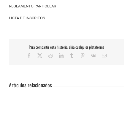
REGLAMENTO PARTICULAR
LISTA DE INSCRITOS
Para compartir esta historia, elija cualquier plataforma
Facebook
X
Reddit
LinkedIn
Tumblr
Pinterest
Vk
Correo
electrónico
Artículos relacionados
SUSPENSIÓN
DE
PRUEBA.-
CAS:
SLALOM