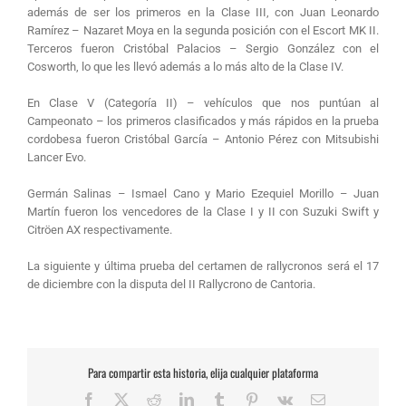
además de ser los primeros en la Clase III, con Juan Leonardo
Ramírez – Nazaret Moya en la segunda posición con el Escort MK II.
Terceros fueron Cristóbal Palacios – Sergio González con el
Cosworth, lo que les llevó además a lo más alto de la Clase IV.
En Clase V (Categoría II) – vehículos que nos puntúan al
Campeonato – los primeros clasificados y más rápidos en la prueba
cordobesa fueron Cristóbal García – Antonio Pérez con Mitsubishi
Lancer Evo.
Germán Salinas – Ismael Cano y Mario Ezequiel Morillo – Juan
Martín fueron los vencedores de la Clase I y II con Suzuki Swift y
Citröen AX respectivamente.
La siguiente y última prueba del certamen de rallycronos será el 17
de diciembre con la disputa del II Rallycrono de Cantoria.
Para compartir esta historia, elija cualquier plataforma
Facebook
X
Reddit
LinkedIn
Tumblr
Pinterest
Vk
Correo