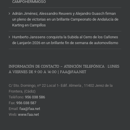
CAMPOHERMMOSO
Adrián Jiménez, Alessandro Reuvers y Alejandro Guasch firman
un pleno de victorias en un brillante Campeonato de Andalucía de
Karting en Campillos
Humberto Janssens conquista la Subida al Cerro de los Cañones
de Lanjarón 2026 en un brillante fin de semana de automovilismo
INFORMACIÓN DE CONTACTO – ATENCIÓN TELEFÓNICA : LUNES
A VIERNES DE 9:00 A 14:00 | FAA@FAA.NET
C/ Sto. Domingo, nº 22 Local 1- Edif. Almería , 11402 Jerez de la
Frontera, (Cádiz)
Teléfono:
956 038 586
Fax:
956 038 587
Email:
faa@faa.net
Web:
www.faa.net