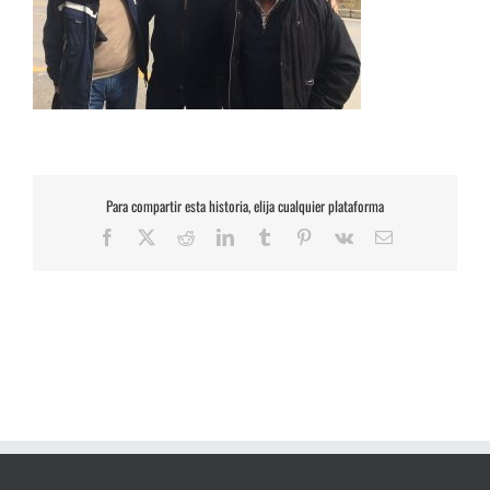
Para compartir esta historia, elija cualquier plataforma
Facebook
X
Reddit
LinkedIn
Tumblr
Pinterest
Vk
Correo
electrónico